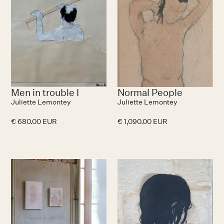
Men in trouble I
Normal People
Juliette Lemontey
Juliette Lemontey
€ 680.00 EUR
€ 1,090.00 EUR
N