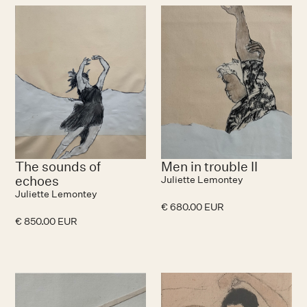
N
The sounds of
Men in trouble II
echoes
Juliette Lemontey
Juliette Lemontey
€ 680.00 EUR
€ 850.00 EUR