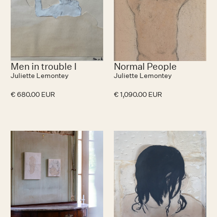
Men in trouble I
Normal People
Juliette Lemontey
Juliette Lemontey
€ 680.00 EUR
€ 1,090.00 EUR
N